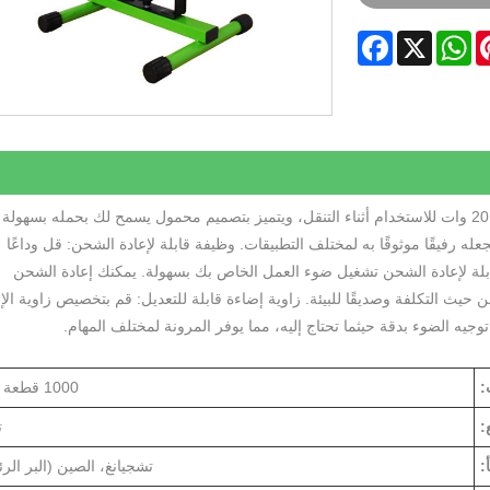
Facebook
WhatsApp
X
Pinter
تم تصميم مصباح العمل المحمول LED القابل لإعادة الشحن بقدرة 20 وات للاستخدام أثناء التنقل، ويتميز بتصميم محمول يسمح لك بحمله بسهول
له رفيقًا موثوقًا به لمختلف التطبيقات. وظيفة قابلة لإعادة الشحن: قل وداعًا
قابلة لإعادة الشحن تشغيل ضوء العمل الخاص بك بسهولة. يمكنك إعادة الشحن
USB، مما يوفر تشغيلًا فعالاً من حيث التكلفة وصديقًا للبيئة. زاوية إضاءة قابلة للتعديل: قم بتخصيص زاوية ا
جيه الضوء بدقة حيثما تحتاج إليه، مما يوفر المرونة لمختلف المهام.
:
1000 قطعة / قطع
:
ت
:
تشجيانغ، الصين (البر الر