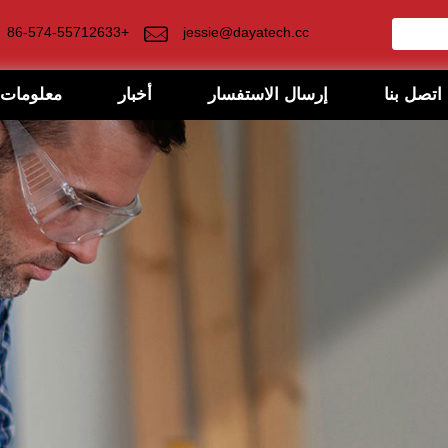
+86-574-55712633
jessie@dayatech.cc
اتصل بنا
إرسال الاستفسار
أخبار
معلومات 