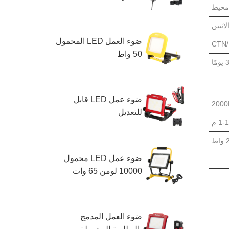
محيط
ضوء العمل LED المحمول
50 واط
مًا
ضوء عمل LED قابل
200
للتعديل
1- م
اط
ضوء عمل LED محمول
10000 لومن 65 وات
ضوء العمل المدمج