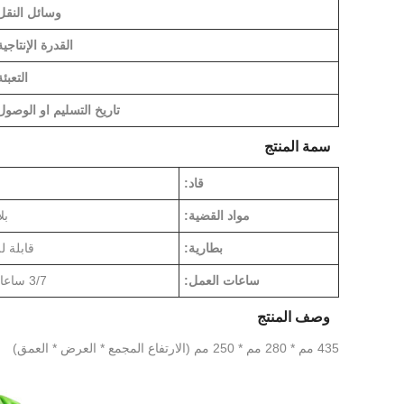
وسائل النقل
القدرة الإنتاجية
التعبئة
تاريخ التسليم او الوصول
سمة المنتج
قاد:
مواد القضية:
بل
بطارية:
قابلة ل
ساعات العمل:
3/7 ساعات مرتفع/منخفض
وصف المنتج
435 مم * 280 مم * 250 مم (الارتفاع المجمع * العرض * العمق)