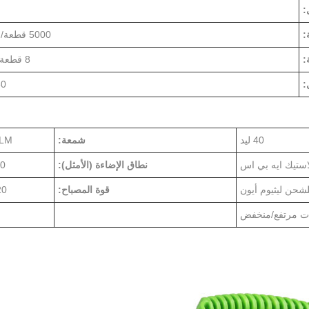
:
:
5000 قطعة/الاثنين
:
8 قطعة/CTN
:
30 يو
40 ليد
شمعة:
0LM
استيك ايه بي اس
نطاق الإضاءة (الأمثل):
10
لشحن ليثيوم أيون
قوة المصباح:
20 و