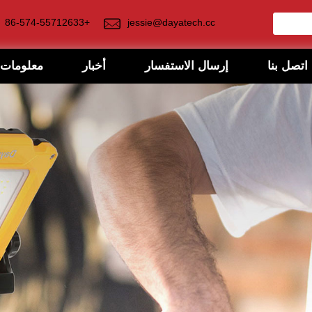
+86-574-55712633
jessie@dayatech.cc
اتصل بنا
إرسال الاستفسار
أخبار
معلومات 