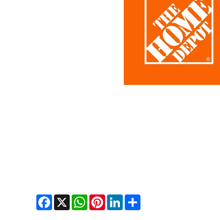
Facebook
WhatsApp
X
Pinterest
LinkedIn
Share