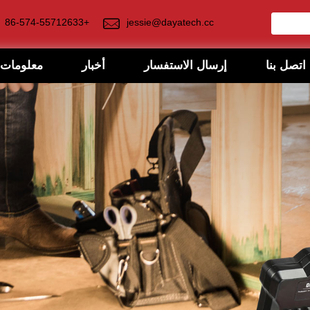
+86-574-55712633
jessie@dayatech.cc
اتصل بنا
إرسال الاستفسار
أخبار
معلومات 