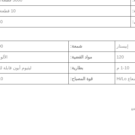
:
5000 قطعة/الاثنين
:
10 قطعة/CTN
:
30 يو
إبيستار
شمعة:
800
120
مواد القضية:
الألو
1-10 م
بطارية:
ليثيوم أيون قابلة 
قوة المصباح:
10 و