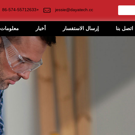
+86-574-55712633
jessie@dayatech.cc
اتصل بنا
إرسال الاستفسار
أخبار
معلومات 