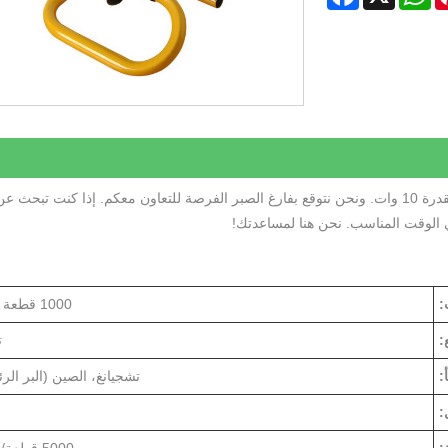
اشعر بالثقة عند شرائك لمصباح العمل LED القابل لإعادة الشحن بقدرة 10 وات. ونحن نتوقع بفارغ الصبر الفرصة للتعاون معكم. إذا كنت تبحث ع
 الوقت المناسب. نحن هنا لمساعدتك!
:
1000 قطعة / قطع
:
ت
:
تشجيانغ، الصين (البر الر
: