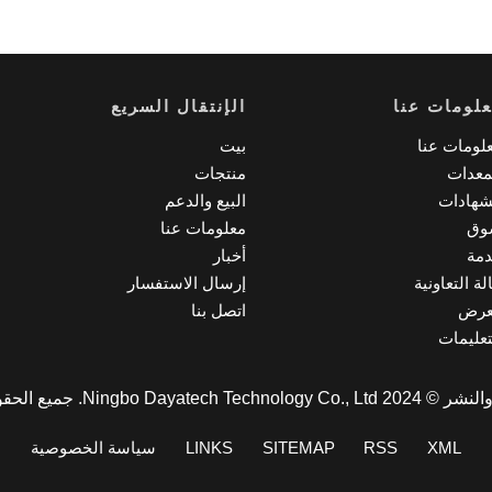
لومات عنا
الإنتقال السريع
لومات عنا
بيت
معدات
منتجات
شهادات
البيع والدعم
وق
معلومات عنا
مة
أخبار
لة التعاونية
إرسال الاستفسار
عرض
اتصل بنا
تعليمات
Ningbo Dayatec. جميع الحقوق محفوظة.
XML
RSS
SITEMAP
LINKS
سياسة الخصوصية