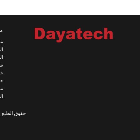
مع
مع
ال
ال
س
خد
حا
م
ال
حقوق الطبع والنشر © 2024 h Technology Co., Ltd