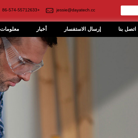
+86-574-55712633
jessie@dayatech.cc
اتصل بنا
إرسال الاستفسار
أخبار
معلومات 