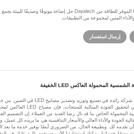
يعد حاجز LED الموفر للطاقة من Dayatech حل إضاءة موثوقًا وصديقًا للبيئة يجم
الأداء المتين لمجموعة من التطبيقات.
إرسال استفسار
شمسية المحمولة العاكس LED الخفيفة
Dayatech هي شركة رائدة في تصنيع وتوريد وتصدير مصابيح LED في الصي
الالتزام بالسعي لتحقيق الجودة المثالية للمنتجات، فإن مصباح LED
 المحمولة الخاص بنا قد نال رضا العديد من العملاء. إن التصميم الفا
الية الجودة والأداء العالي والأسعار التنافسية هي ما يريده كل عميل، و
ا أن نقدمه لك. وبطبيعة الحال، من الضروري أيضًا توفير خدمة ما بعد الب
كنت مهتمًا بخدماتنا، يمكنك استشارتنا الآن، وسنقوم بالرد عليك في الو