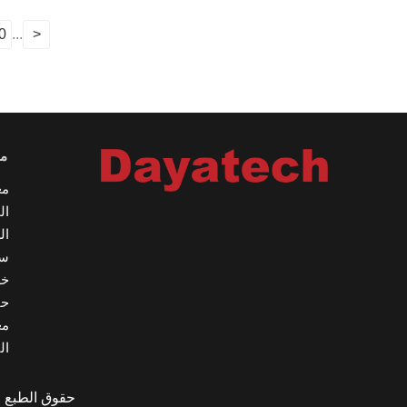
0
...
<
مع
مع
ال
ال
س
خد
حا
م
ال
حقوق الطبع والنشر © 2024 h Technology Co., Ltd