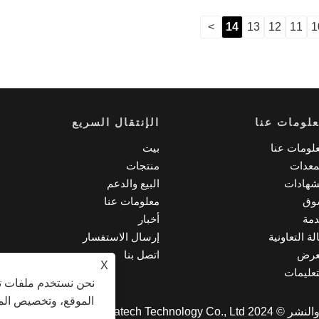
>
14
13
12
11
1
لومات عنا
الإنتقال السريع
لومات عنا
بيت
معدات
منتجات
شهادات
البيع والدعم
وق
معلومات عنا
مة
أخبار
لة التعاونية
إرسال الاستفسار
عرض
اتصل بنا
X
تعليمات
نحن نستخدم ملفات تع
الموقع، وتخصيص المح
Ningbo Dayatec. جميع الحقوق محفوظة.