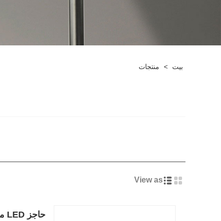
بيت
>
منتجات
View as
حاجز LED موفر للطاقة