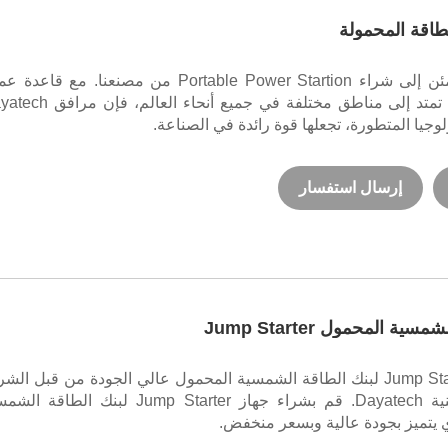
طاقة المحمولة
يمكنك أن تطمئن إلى شراء Portable Power Startion من مصنعنا. مع قاعد
واسعة النطاق تمتد إلى مناطق مختلفة في جميع أنحاء العا
لوجيا المتطورة، تجعلها قوة رائدة في الصناعة.
إرسال استفسار
ة المحمول Jump Starter
يتم تقديم Jump Starter لبنك الطاقة الشمسية المحمول عالي الجودة من قبل الش
المصنعة الصينية Dayatech. قم بشراء جهاز Jump Starter لبنك الطاق
 يتميز بجودة عالية وبسعر منخفض.