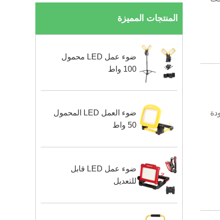
المنتجات المميزة
ضوء عمل LED محمول
100 واط
ضوء العمل LED المحمول
Jump Starte ذو الجودة
50 واط
ضوء عمل LED قابل
للتعديل