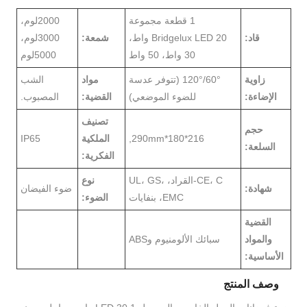
1 قطعة مجموعة
2000لوم،
قاد:
Bridgelux LED 20 واط،
شمعة:
3000لوم،
30 واط، 50 واط
5000لوم
زاوية
60°/120° (تتوفر عدسة
مواد
الشب
الإضاءة:
للضوء الموضعي)
القضية:
المصبوب.
تصنيف
حجم
216*180*290mm,
الملكية
IP65
السلعة:
الفكرية:
CE، C-القراد، UL، GS،
نوع
شهادة:
ضوء الفيضان
EMC، بنفايات
الضوء:
القضية
والمواد
سبائك الألومنيوم وABS
الأساسية:
وصف المنتج