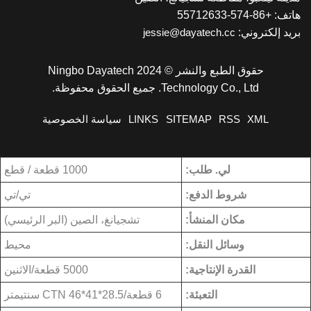
 +86-574-55712633
يد إلكتروني:
jessie@dayatech.cc
حقوق الطبع والنشر © 2024 Ningbo Dayatech
Technology Co., Ltd. جميع الحقوق محفوظة.
XML
RSS
SITEMAP
LINKS
سياسة الخصوصية
لي. طلب:
1000 قطعة / قطع
شروط الدفع:
تي/تي
مكان المنشأ:
تشجيانغ، الصين (البر الرئيسي)
وسائل النقل:
محيط
القدرة الإنتاجية:
5000 قطعة/الاثنين
التعبئة:
6 قطعة/CTN 46*41*28.5 سنتيمتر