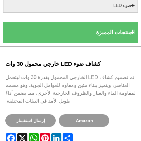
ضوء LED
لمنتجات المميزة
كشاف ضوء LED خارجي محمول 30 وات
تم تصميم كشاف LED الخارجي المحمول بقدرة 30 وات ليتحمل
العناصر، ويتميز ببناء متين ومقاوم للعوامل الجوية. وهو مصمم
قاومة الماء والغبار والظروف الخارجية الأخرى، مما يضمن أداءً
طويل الأمد في البيئات المختلفة.
Amazon
إرسال استفسار
Facebook
WhatsApp
X
Pinterest
LinkedIn
Share