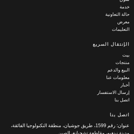
مة
لة التعاونية
عرض
تعليمات
إنتقال السريع
ت
تجات
بيع والدعم
لومات عنا
بار
سال الاستفسار
صل بنا
صل بنا
عنوان: رقم 1599، طريق جوشيان، منطقة التكنولوجيا الفائقة،
ينة نينغبو، مقاطعة تشجيانغ، الصين