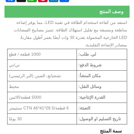
وصف المنتج
استفد من كفاءة استخدام الطاقة في تقنية LED، مما يوفر إضاءة
اطعة ومتسقة مع تقليل استهلاك الطاقة. تتميز مصابيح الفيضانات
LED الخارجية المحمولة بقدرة 30 وات أيضًا بعمر أطول مقارنةً
مصادر الإضاءة التقليدية.
لي. طلب:
1000 قطعة / قطع
شروط الدفع:
تي/تي
مكان المنشأ:
تشجيانغ، الصين (البر الرئيسي)
وسائل النقل:
محيط
القدرة الإنتاجية:
5000 قطعة/الاثنين
التعبئة:
6 قطعة/CTN 46*41*28.5 سنتيمتر
تاريخ التسليم او الوصول:
30 يومًا
سمة المنتج