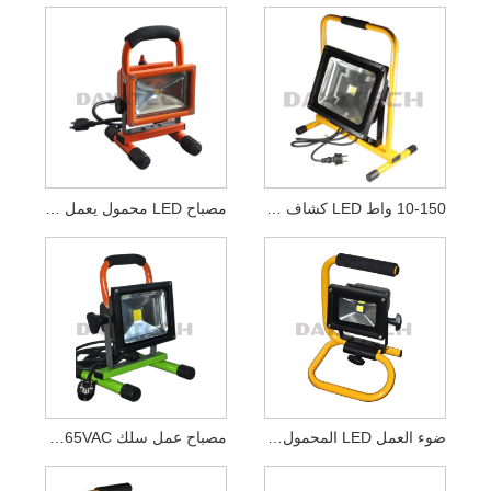
10-150 واط LED كشاف ضوء العمل
مصباح LED محمول يعمل بسلك تيار متردد
ضوء العمل LED المحمول 10 واط
مصباح عمل سلك LED Bridgelux 85-265VAC