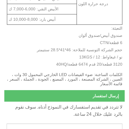
درجة حرارة اللون
الأبيض النقي: 6,000-7,000 ك
أبيض بارد: 8,000-10,000 ك
لتعبئة:
ندوق أبيض/صندوق ألوان
طعة/CTN
جم الشركة التونسية للملاحة: 46*41*28.5 سنتيمتر
و / غيغاواط: 12 / 13KGS
31 قطعة/20 قدم 6474 قطعة/40HQ
الكلمات الساخنة: ضوء الفيضانات LED الخارجي المحمول 30 وات ،
لصين ، الشركة المصنعة ، المورد ، المصنع ، الجودة ، الجملة ، السعر ،
ائمة الأسعار
إرسال استفسار
ا تتردد في تقديم استفسارك في النموذج أدناه. سوف نقوم
الرد عليك خلال 24 ساعة.