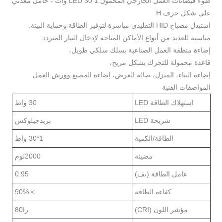
ضوء فيضانات العمل الخارجي المحمول 1 LED 30 وات - حامل معدني
لى شكل حرف H
تبدل مصباح HID التقليدي مباشرة لتوفير الطاقة وحماية البيئة.
ناسبة للعديد من أنواع الأماكن المتاحة لإدخال التيار المتردد:
ضاءة منطقة العمل الصناعية بسلك سلكي طويل،
اعدة محمولة للتحرك بشكل مريح،
ضاءة البناء، المنزل، صالة العرض، إضاءة المصنع وورش العمل
لمواصفات الفنية
استهلاك الطاقة LED
30 واط
شريحة LED
بريدجيلوكس
الطاقة/الكمية
1*30 واط
مضيئة
2000لوم
عامل الطاقة (بف)
0.95
كفاءة الطاقة
> 90%
مؤشر اللون (CRI)
را80