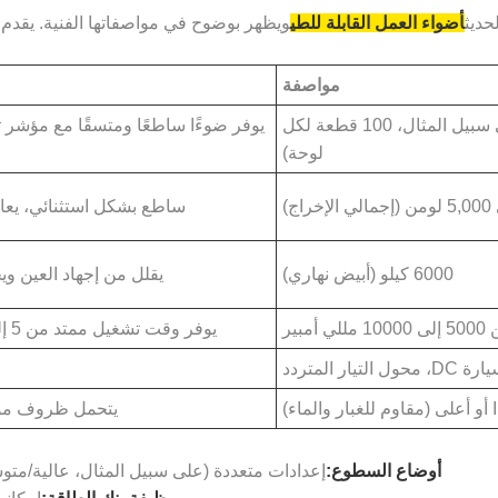
حديث
أضواء العمل القابلة للطي
ويظهر بوضوح في مواصفاتها الفنية. يقدم ال
مواصفة
مصابيح SMD LED عالية الكفاءة (على سبيل المثال، 100 قطعة لكل
لوحة)
ساطع بشكل استثنائي، يعادل
6000 كيلو (أبيض نهاري)
يقلل من إجهاد العين وي
مبير
يوفر وقت تشغيل ممتد من 5 إلى 20 ساعة بشحنة واحدة، اعتمادًا على إعدادات السطوع.
لماء)
يتحمل ظروف موقع 
أوضاع السطوع:
إعدادات متعددة (على سبيل المثال، عالية/م