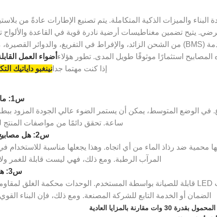
ي. يتيح تضمين مغناطيسات أرضية نادرة قوية في القاعدة والألواح تثبيتً
علاوة على ذلك، تحمي أنظمة إدارة البطارية المتقدمة (BMS) من الشحن الزائد، والإفراط في 
لمصابيح استثمارًا موثوقًا طويل المدى. تطور هؤلاء
أضواء العمل القابلة
إذا كنت مهتما جدا
نينغبو داياتيك التك
س1: ما المدة التي تدوم فيها البطارية عادةً عند شحنها مرة واحدة؟
ساعة. تحقق دائمًا من مواصفات المنتج 
س2: هل مصابيح العمل القابلة للطي آمنة للاستخدام في الظروف الرطبة؟
 من الطرازات بتصنيف IP54، مما يعني أنها محمية ضد رذاذ الماء من أي اتجاه. وهذا يجعلها 
المرآب الرطبة. ومع ذلك، فهي ليست قابلة للغمر ولا ي
س3: هل يمكنني إصلاح لوحة LED فردية في حالة تعرضها للتلف؟
في معظم الطرز المخصصة للمستهلكين، لا تكون لوحات LED قابلة للصيانة بواسطة المستخدم. الو
الضمان أو الخدمة التابع للشركة المصنعة. ومع ذلك، فإن البناء الق