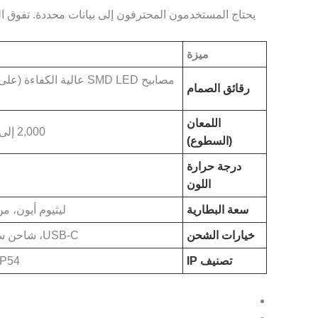
يحتاج المستخدمون المحترفون إلى بيانات محددة. تفوق ال
ميزة
رقائق الصمام
اللمعان
2,000 إلى 5,000 لومن (إجمالي الإخراج)
(السطوع)
درجة حرارة
اللون
سعة البطارية
ليثيوم أيون، من 5000 إلى 10000 مللي أ
خيارات الشحن
USB-C، شاحن سيارة DC، محول التيار المتردد
تصنيف IP
IP54 أو أعلى (مقاوم للغبار وا