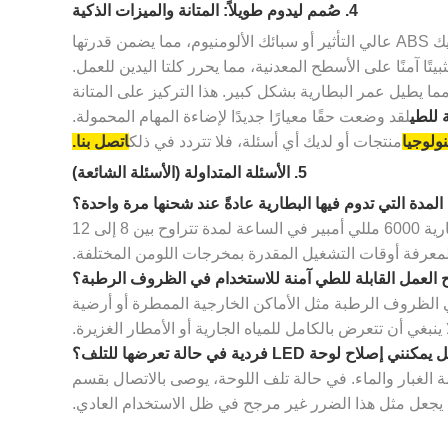
4. صُمم ليدوم طويلاً: المتانة والميزات الذكية
وبعيدًا عن القوة الخام، يتجلى الابتكار التكنولوجي في جودة البناء والميزات الذكية المتكاملة. يتم تصنيع الإطارات عادةً من بلاستيك ABS عالي التأثير أو سبائك الألومنيوم، مما يضمن قدرتها
ا آمنًا على الأسطح المعدنية، مما يحرر كلتا اليدين للعمل.
التفريغ، والدوائر القصيرة، مما يطيل عمر البطارية بشكل كبير. هذا التركيز على المتانة
 للطي
لقد وضعت حقًا معيارًا جديدًا لإضاءة المهام المحمولة.
نولوجيا
منتجات أو لديك أي أسئلة، فلا تتردد في ذلك
اتصل بنا.
5. الأسئلة المتداولة (الأسئلة الشائعة)
يختلف عمر البطارية حسب الطراز وإعدادات السطوع. في الوضع المتوسط، يمكن أن يستمر الضوء عالي الجودة المزود ببطارية 6000 مللي أمبير في الساعة لمدة تتراوح بين 8 إلى 12
لمعرفة أوقات التشغيل المقدرة بمخرجات اللومن المختلفة.
مناسبة للاستخدام في الظروف الرطبة مثل الأماكن الخارجية الممطرة أو أرضية
نبغي أن تتعرض بالكامل للمياه الجارية أو الأمطار الغزيرة.
حدات محكمة الغلق لمقاومة الغبار والماء. في حالة تلف اللوحة، يوصى بالاتصال بقسم
وي يجعل مثل هذا الضرر غير مرجح في ظل الاستخدام العادي.