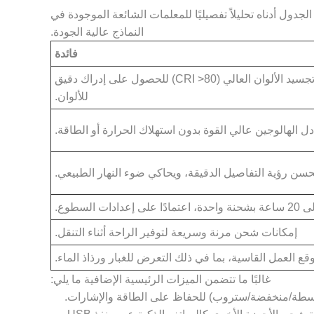
جدول أدناه تحليلاً تفصيليًا للمعلمات الشائعة الموجودة في
النماذج عالية الجودة.
فائدة
يوفر ضوءًا ساطعًا ومتسقًا مع مؤشر تجسيد الألوان العالي (CRI >80) للحصول على إدراك دقيق
للألوان.
 الهالوجين عالي القوة بدون استهلاك الحرارة أو الطاقة.
حسن رؤية التفاصيل الدقيقة، ويحاكي ضوء النهار الطبيعي.
إمكانات شحن مرنة وسريعة لتوفير الراحة أثناء التنقل.
العمل القاسية، بما في ذلك التعرض للغبار ورذاذ الماء.
غالبًا ما تتضمن الميزات الرئيسية الإضافية ما يلي:
توسطة/منخفضة/ستروب) للحفاظ على الطاقة والإشارات.