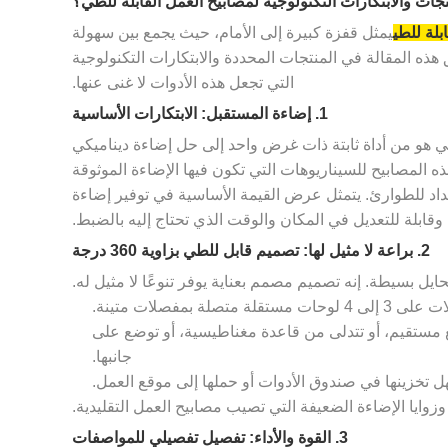
جات والابتكارات التكنولوجية لمصابيح العمل القابلة للطي؟
بلة للطي
يمثل قفزة كبيرة إلى الأمام، حيث يجمع بين سهولة
هذه المقالة في المنتجات المحددة والابتكارات التكنولوجية
التي تجعل هذه الأدوات لا غنى عنها.
1. إضاءة المستقبل: الابتكارات الأساسية
سي هو من أداة ثابتة ذات غرض واحد إلى حل إضاءة ديناميكي
رية، والتصميم الميكانيكي. تم تصميم هذه المصابيح للسيناريوهات التي تكون فيها الإضاءة الموثوقة
عداد للطوارئ. يتمثل عرض القيمة الأساسية في توفير إضاءة
وقابلة للتعديل في المكان والوقت الذي تحتاج إليه بالضبط.
2. براعة لا مثيل لها: تصميم قابل للطي بزاوية 360 درجة
حايل بسيطة. إنه تصميم مصمم بعناية يوفر تنوعًا لا مثيل له.
تصلة بمفصلات متينة.
ع مستقيم، أو تتدلى من قاعدة مغناطيسية، أو توضع على
جانبها.
تخزينها في صندوق الأدوات أو حملها إلى موقع العمل.
وايا الإضاءة الضعيفة التي تصيب مصابيح العمل التقليدية.
3. القوة والأداء: تفصيل تفصيلي للمواصفات