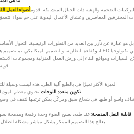
ما هي المنت
لتركيبات الضخمة والهشة ذات الحبال المتشابكة. قدوم
أضواء العمل القا
لبات المحترفين المعاصرين وعشاق الأعمال اليدوية على حدٍ سواء. تتعمق 
بل هو عبارة عن تآزر بين العديد من التطورات الرئيسية. التحول الأسا
متعدد الوظائف. ويتم تحقيق ذلك من خلال التقدم الكبير في تكنولوجيا LED، وكفاءة البطا
إصلاح السيارات ومواقع البناء إلى ورش العمل المنزلية ومجموعات الاست
قوية 
الميزة الأكثر تميزًا هي بالطبع آلية الطي. هذه ليست وسيلة للت
تكوين متعدد اللوحات:
تحتوي معظم الموديلات على 3 إلى 4 لوحات مستقلة م
ر كشاف واسع أو طيها في شعاع ضيق ومركّز. يمكن ترتيبها لتقف في وض
قابلية النقل المدمجة:
عند طيه، يصبح الضوء وحدة رفيعة ومدمجة يسهل 
يعالج هذا التصميم المبتكر بشكل مباشر مشكلة الظلال وز