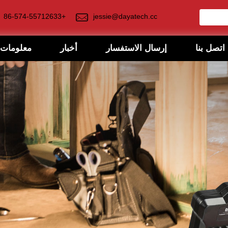
+86-574-55712633
jessie@dayatech.cc
اتصل بنا
إرسال الاستفسار
أخبار
معلومات 