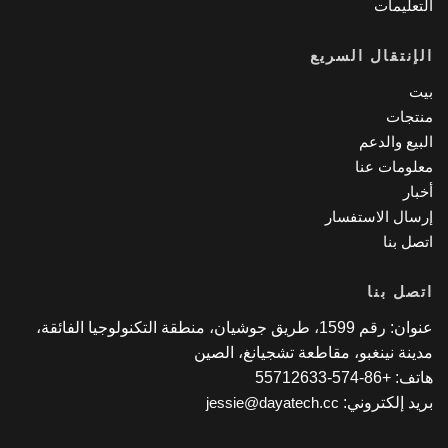
تعليمات
إنتقال السريع
ت
تجات
بيع والدعم
لومات عنا
بار
سال الاستفسار
صل بنا
صل بنا
عنوان: رقم 1599، طريق جوشيان، منطقة التكنولوجيا الفائقة،
ينة نينغبو، مقاطعة تشجيانغ، الصين
 +86-574-55712633
يد إلكتروني:
jessie@dayatech.cc