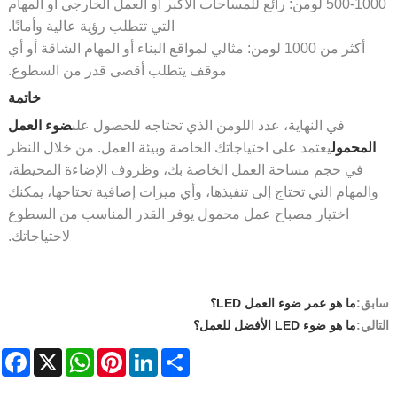
500-1000 لومن: رائع للمساحات الأكبر أو العمل الخارجي أو المهام
التي تتطلب رؤية عالية وأمانًا.
أكثر من 1000 لومن: مثالي لمواقع البناء أو المهام الشاقة أو أي
موقف يتطلب أقصى قدر من السطوع.
خاتمة
في النهاية، عدد اللومن الذي تحتاجه للحصول على
ضوء العمل
لمحمول
يعتمد على احتياجاتك الخاصة وبيئة العمل. من خلال النظر
في حجم مساحة العمل الخاصة بك، وظروف الإضاءة المحيطة،
المهام التي تحتاج إلى تنفيذها، وأي ميزات إضافية تحتاجها، يمكنك
اختيار مصباح عمل محمول يوفر القدر المناسب من السطوع
لاحتياجاتك.
ق:
ما هو عمر ضوء العمل LED؟
لي:
ما هو ضوء LED الأفضل للعمل؟
acebook
WhatsApp
X
Pinterest
LinkedIn
Share