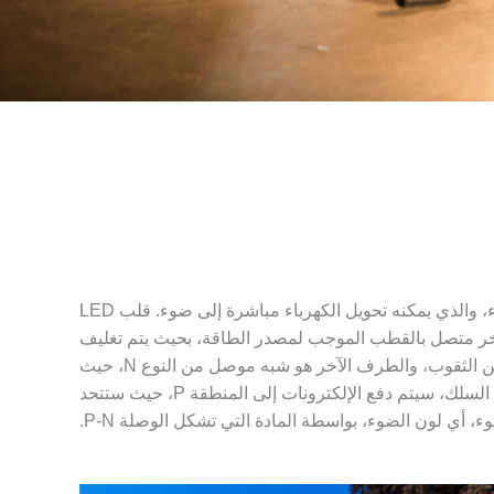
هو جهاز أشباه الموصلات ذو الحالة الصلبة يمكنه تحويل الطاقة الكهربائية إلى ضوء مرئي، أي الصمام الثنائي الباعث للضوء، والذي يمكنه تحويل الكهرباء مباشرة إلى ضوء. قلب LED
ر متصل بالقطب الموجب لمصدر الطاقة، بحيث يتم تغليف
الشريحة بأكملها براتنج الإيبوكسي. تتكون شريحة أشباه الموصلات من جزأين. جزء واحد هو شبه موصل من النوع P، حيث تهيمن الثقوب، والطرف الآخر هو شبه موصل من النوع N، حيث
تهيمن الإلكترونات. عندما يتم توصيل أشباه الموصلات، يتم تشكيل تقاطع P-N بينهما. عندما يعمل التيار على الشريحة من خلال السلك، سيتم دفع الإلكترونات إلى المنطقة P، حيث ستتحد