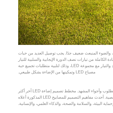
ار المنخفض (حوالي بضعة مللي أمبير)، والضوء المنبعث ضعيف جدًا. يجب توصيل العديد من حبات
حدة موصلة أحادية الاتجاه. من أجل الاستفادة الكاملة من تيارات نصف الدورة الإيجابية والسلبية للتيار
المتردد، يلزم وجود شريحة دائرة متكاملة لتحويل مصدر طاقة التيار المتردد 220 فولت إلى طاقة تيار مستمر مع توافق الجهد والتيار مع مجموعة LED، وذلك لتلبية متطلبات تجميع حبة
مصباح LED وتمكينها من الإضاءة بشكل طبيعي.
تخترق مفهوم تصميم المصابيح التقليدية، بهدف خلق بيئة إضاءة رائعة وملونة لتهيئة بيئة المعيشة وتحقيق النمط المطلوب وأجواء المشهد. مخطط تصميم إضاءة LED آخر أكثر
إنسانية. في التصميم، تم تصميم المنتج وفقًا لاحتياجات الأشخاص. يعتمد مخطط تصميم الإضاءة في الغالب على التفضيلات الشخصية. أحدث مفاهيم التصميم للمصابيح LED المذكورة أعلاه
ة البيئة، والسلامة والصحة، والذكاء العلمي، والإنسانية.