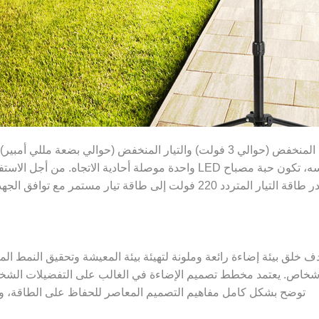
يمكن أن تعمل حبة مصباح LED واحدة فقط تحت الجهد المنخفض (حوالي 3 فولت) والتي
مصابيح LED على التوالي أو بالتوازي؛ وفي الوقت نفسه، تكون حبة مصباح LED وا
توضح بشكل كامل مفاهيم التصميم المعاصر للحفاظ على الطاقة، وحماي