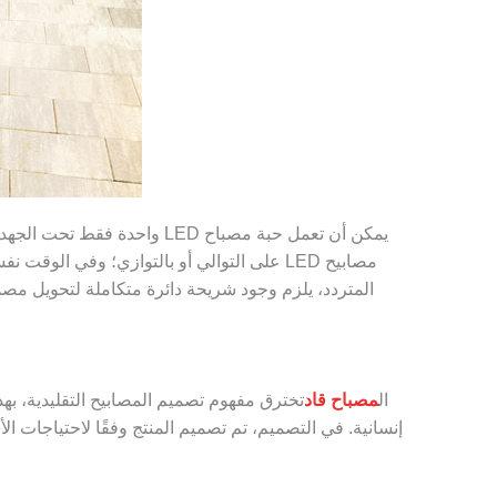
ال
مصباح قاد