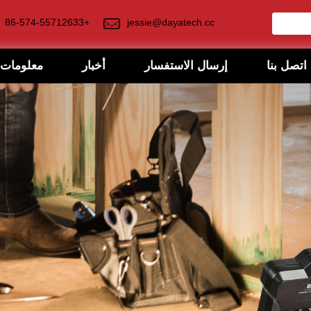
+86-574-55712633
jessie@dayatech.cc
اتصل بنا
إرسال الاستفسار
أخبار
معلومات 